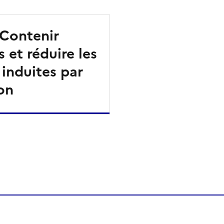
 Contenir
ls et réduire les
induites par
ion
ien de la page dans le presse-papier