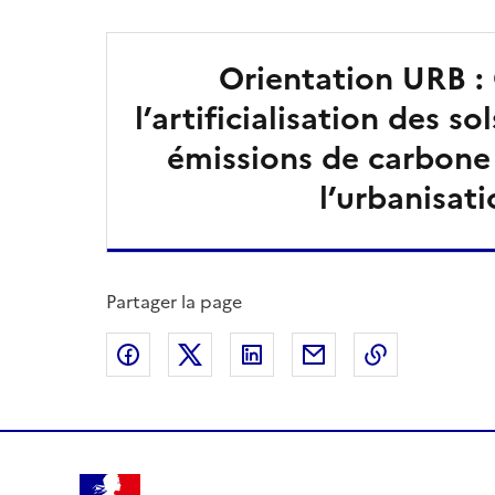
Orientation URB :
l’artificialisation des so
émissions de carbone 
l’urbanisat
Partager la page
Partager sur Facebook
Partager sur X
Partager sur LinkedIn
Partager par email
Copier le l