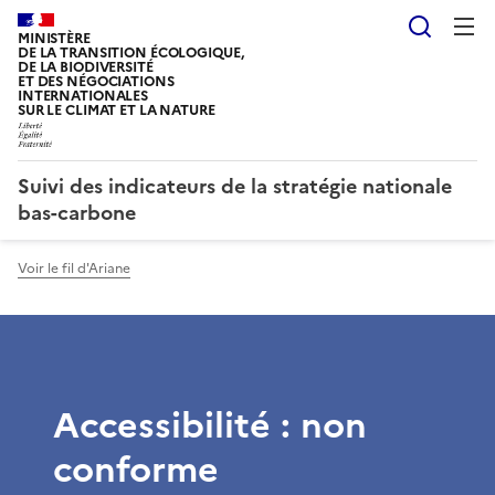
Reche
MINISTÈRE
DE LA TRANSITION ÉCOLOGIQUE,
DE LA BIODIVERSITÉ
ET DES NÉGOCIATIONS
INTERNATIONALES
SUR LE CLIMAT ET LA NATURE
Suivi des indicateurs de la stratégie nationale
bas-carbone
Voir le fil d'Ariane
Accessibilité : non
conforme